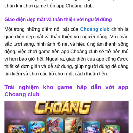
chán khi chơi game trên app Choáng club.
Giao diện đẹp mắt và thân thiện với người dùng
Một trong những điểm nổi bật của
Choáng club
chính là
giao diện đẹp mắt và thân thiện với người dùng. Với màu
sắc tươi sáng, hình ảnh rõ nét và hiệu ứng âm thanh sống
động, việc chơi game trên app Choáng club sẽ trở nên thú
vị hơn bao giờ hết. Ngoài ra, giao diện của app cũng được
thiết kế đơn giản và dễ sử dụng, giúp người dùng dễ dàng
tìm kiếm và chơi các trò chơi một cách thuận tiện.
Trải nghiệm kho game hấp dẫn với app
Choang club