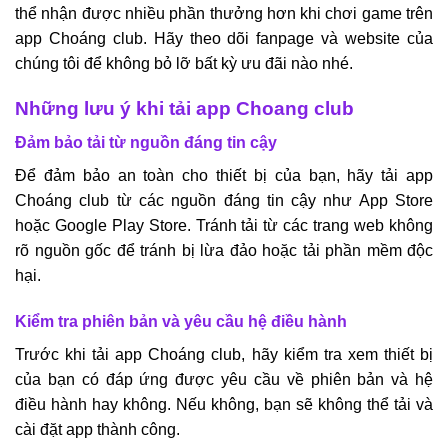
thể nhận được nhiều phần thưởng hơn khi chơi game trên
app Choáng club. Hãy theo dõi fanpage và website của
chúng tôi để không bỏ lỡ bất kỳ ưu đãi nào nhé.
Những lưu ý khi tải app Choang club
Đảm bảo tải từ nguồn đáng tin cậy
Để đảm bảo an toàn cho thiết bị của bạn, hãy tải app
Choáng club từ các nguồn đáng tin cậy như App Store
hoặc Google Play Store. Tránh tải từ các trang web không
rõ nguồn gốc để tránh bị lừa đảo hoặc tải phần mềm độc
hại.
Kiểm tra phiên bản và yêu cầu hệ điều hành
Trước khi tải app Choáng club, hãy kiểm tra xem thiết bị
của bạn có đáp ứng được yêu cầu về phiên bản và hệ
điều hành hay không. Nếu không, bạn sẽ không thể tải và
cài đặt app thành công.