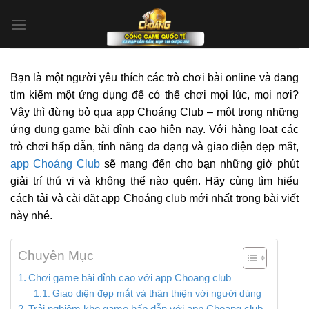
Skip
to
content
Bạn là một người yêu thích các trò chơi bài online và đang
tìm kiếm một ứng dụng để có thể chơi mọi lúc, mọi nơi?
Vậy thì đừng bỏ qua app Choáng Club – một trong những
ứng dụng game bài đỉnh cao hiện nay. Với hàng loạt các
trò chơi hấp dẫn, tính năng đa dạng và giao diện đẹp mắt,
app Choáng Club
sẽ mang đến cho bạn những giờ phút
giải trí thú vị và không thể nào quên. Hãy cùng tìm hiểu
cách tải và cài đặt app Choáng club mới nhất trong bài viết
này nhé.
Chuyên Mục
Chơi game bài đỉnh cao với app Choang club
Giao diện đẹp mắt và thân thiện với người dùng
Trải nghiệm kho game hấp dẫn với app Choang club