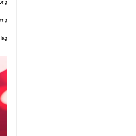
hông
ường
 lag