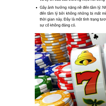
Gây ảnh hưởng nặng nề đến tâm lý: Nh
đến tâm lý bởi không những bị mất mộ
thời gian này. Đây là một tình trạng t
sự cố không đáng có.