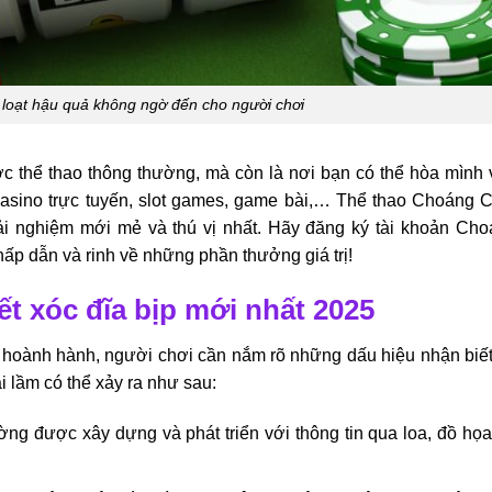
 loạt hậu quả không ngờ đến cho người chơi
c thể thao thông thường, mà còn là nơi bạn có thể hòa mình
ơi casino trực tuyến, slot games, game bài,… Thể thao Choáng 
i nghiệm mới mẻ và thú vị nhất. Hãy đăng ký tài khoản Cho
ấp dẫn và rinh về những phần thưởng giá trị!
t xóc đĩa bịp mới nhất 2025
g hoành hành, người chơi cần nắm rõ những dấu hiệu nhận biế
 lầm có thể xảy ra như sau:
ng được xây dựng và phát triển với thông tin qua loa, đồ họ