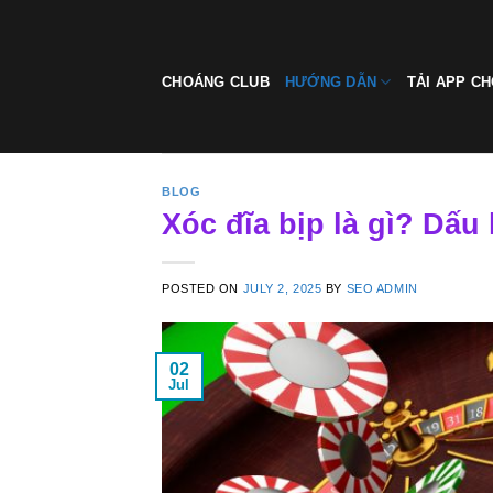
Skip
to
content
CHOÁNG CLUB
HƯỚNG DẪN
TẢI APP C
BLOG
Xóc đĩa bịp là gì? Dấu 
POSTED ON
JULY 2, 2025
BY
SEO ADMIN
02
Jul