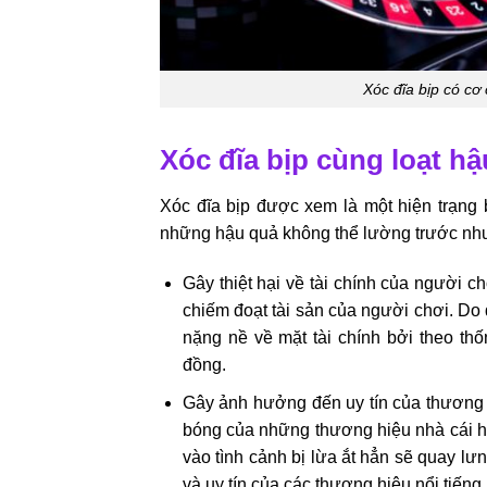
Xóc đĩa bịp có cơ
Xóc đĩa bịp cùng loạt h
Xóc đĩa bịp được xem là một hiện trạng 
những hậu quả không thể lường trước nh
Gây thiệt hại về tài chính của người 
chiếm đoạt tài sản của người chơi. Do 
nặng nề về mặt tài chính bởi theo thố
đồng.
Gây ảnh hưởng đến uy tín của thương h
bóng của những thương hiệu nhà cái h
vào tình cảnh bị lừa ắt hẳn sẽ quay lư
và uy tín của các thương hiệu nổi tiếng 