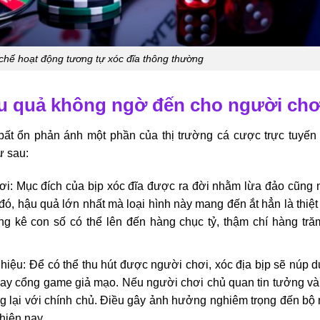
 chế hoạt động tương tự xóc đĩa thông thường
ậu quả không ngờ đến cho người chơ
bất ổn phản ánh một phần của thị trường cá cược trực tuyến
ư sau:
chơi: Mục đích của bịp xóc đĩa được ra đời nhằm lừa đảo cũng
đó, hậu quả lớn nhất mà loại hình này mang đến ắt hẳn là thiệt
ng kê con số có thể lên đến hàng chục tỷ, thậm chí hàng tră
iệu: Để có thể thu hút được người chơi, xóc địa bịp sẽ núp 
ay cổng game giả mạo. Nếu người chơi chủ quan tin tưởng và
ng lại với chính chủ. Điều gây ảnh hưởng nghiêm trọng đến bộ
hiện nay.