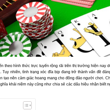
ển theo hình thức trực tuyến rộng rãi trên thị trường hiện nay 
 Tuy nhiên, tình trạng xóc đĩa bịp đang trở thành vấn đề đán
yên tạo nên cảm giác hoang mang cho đông đảo người chơi. C
 nghĩa khái niệm này cũng như chia sẻ các dấu hiệu nhận biết 