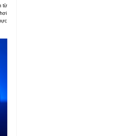
n từ
chơi
thực