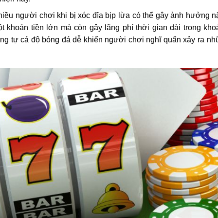
iều người chơi khi bị xóc đĩa bịp lừa có thể gây ảnh hưởng 
t khoản tiền lớn mà còn gây lãng phí thời gian dài trong kh
ương tự cá độ bóng đá dễ khiến người chơi nghĩ quẩn xảy ra n