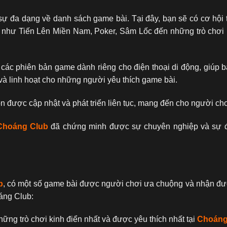
sự đa dạng về danh sách game bài. Tại đây, bạn sẽ có cơ hội 
 như Tiến Lên Miền Nam, Poker, Sâm Lốc đến những trò chơi 
ác phiên bản game dành riêng cho điện thoại di động, giúp bạ
 và linh hoạt cho những người yêu thích game bài.
n được cập nhật và phát triển liên tục, mang đến cho người ch
Choáng Club
đã chứng minh được sự chuyên nghiệp và sự đổ
b
, có một số game bài được người chơi ưa chuộng và nhận đượ
áng Club:
những trò chơi kinh điển nhất và được yêu thích nhất tại
Choáng