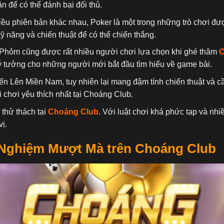
ận để có thể đánh bại đối thủ.
hiều phiên bản khác nhau, Poker là một trong những trò chơi đư
kỹ năng và chiến thuật để có thể chiến thắng.
i, Phỏm cũng được rất nhiều người chơi lựa chọn khi ghé thăm
C
lý tưởng cho những người mới bắt đầu tìm hiểu về game bài.
Tiến Lên Miền Nam, tuy nhiên lại mang đậm tính chiến thuật và
 chơi yêu thích nhất tại Choáng Club.
 thử thách tại
Choáng Club
. Với luật chơi khá phức tạp và nh
vị.
i Nghiệm Mượt Mà trên Choáng Club