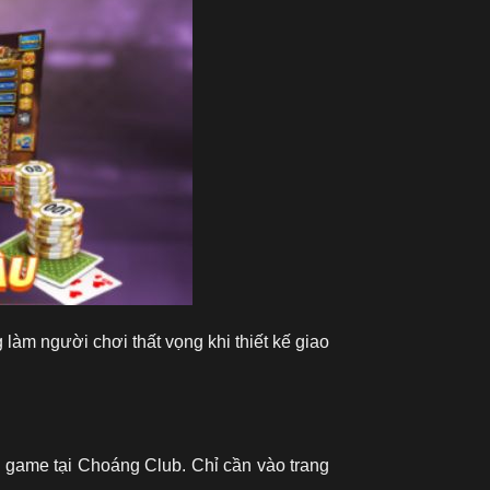
làm người chơi thất vọng khi thiết kế giao
i game tại Choáng Club. Chỉ cần vào trang