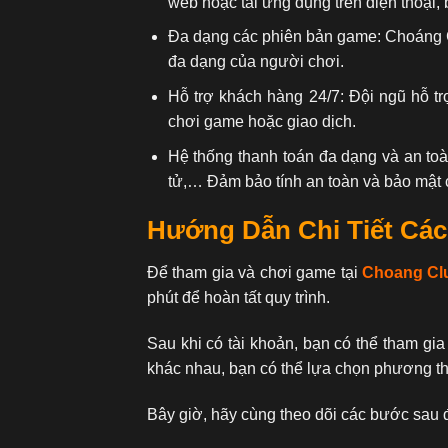
web hoặc tải ứng dụng trên điện thoại, 
Đa dạng các phiên bản game: Choáng C
đa dạng của người chơi.
Hỗ trợ khách hàng 24/7: Đội ngũ hỗ t
chơi game hoặc giao dịch.
Hệ thống thanh toán đa dạng và an toà
tử,… Đảm bảo tính an toàn và bảo mật 
Hướng Dẫn Chi Tiết Các
Để tham gia và chơi game tại
Choang Cl
phút để hoàn tất quy trình.
Sau khi có tài khoản, bạn có thể tham gi
khác nhau, bạn có thể lựa chọn phương t
Bây giờ, hãy cùng theo dõi các bước sau 