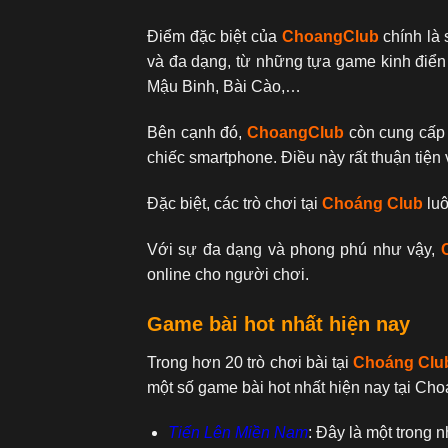
Điểm đặc biệt của
ChoangClub
chính là 
và đa dạng, từ những tựa game kinh điển
Mậu Binh, Bài Cào,…
Bên cạnh đó,
ChoangClub
còn cung cấp c
chiếc smartphone. Điều này rất thuận tiện
Đặc biệt, các trò chơi tại
Choáng Club
luô
Với sự đa dạng và phong phú như vậy,
online cho người chơi.
Game bài hot nhất hiện nay
Trong hơn 20 trò chơi bài tại
Choáng Clu
một số game bài hot nhất hiện nay tại Cho
Tiến Lên Miền Nam
: Đây là một trong 