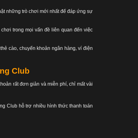
ật những trò chơi mới nhất để đáp ứng sự
chơi trong mọi vấn đề liên quan đến việc
 thẻ cào, chuyển khoản ngân hàng, ví điện
áng Club
hoản rất đơn giản và miễn phí, chỉ mất vài
ng Club hỗ trợ nhiều hình thức thanh toán