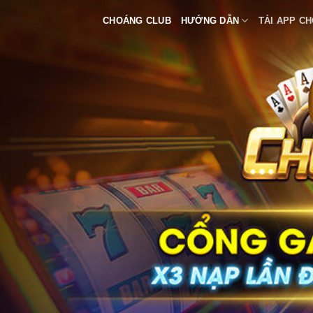
Skip
CHOÁNG CLUB
HƯỚNG DẪN
TẢI APP C
to
content