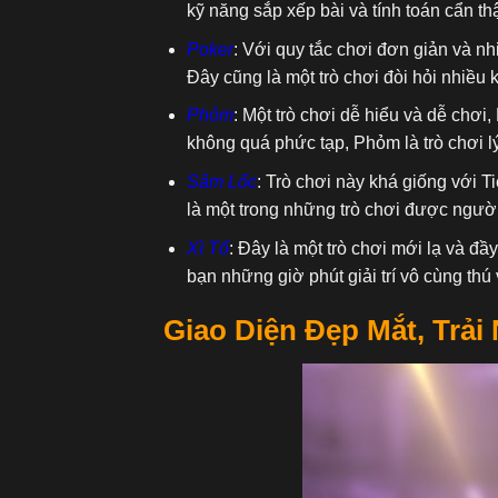
kỹ năng sắp xếp bài và tính toán cẩn th
Poker
: Với quy tắc chơi đơn giản và n
Đây cũng là một trò chơi đòi hỏi nhiều 
Phỏm
: Một trò chơi dễ hiểu và dễ chơ
không quá phức tạp, Phỏm là trò chơi 
Sâm Lốc
: Trò chơi này khá giống với 
là một trong những trò chơi được người
Xì Tố
: Đây là một trò chơi mới lạ và đầy
bạn những giờ phút giải trí vô cùng thú 
Giao Diện Đẹp Mắt, Trả