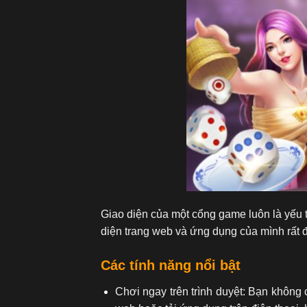
Giao diện của một cổng game luôn là yếu 
diện trang web và ứng dụng của mình rất đ
Các tính năng nổi bật
Chơi ngay trên trình duyệt: Bạn không 