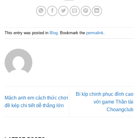
This entry was posted in
Blog
. Bookmark the
permalink
.
Bí kíp chinh phục đỉnh cao
Mách anh em cách thức chơi
với game Thần tài
đề kép chi tiết dễ thắng lớn
Choangclub