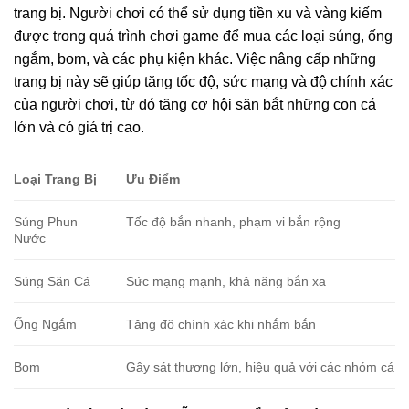
trang bị. Người chơi có thể sử dụng tiền xu và vàng kiếm
được trong quá trình chơi game để mua các loại súng, ống
ngắm, bom, và các phụ kiện khác. Việc nâng cấp những
trang bị này sẽ giúp tăng tốc độ, sức mạng và độ chính xác
của người chơi, từ đó tăng cơ hội săn bắt những con cá
lớn và có giá trị cao.
Loại Trang Bị
Ưu Điểm
Súng Phun
Tốc độ bắn nhanh, phạm vi bắn rộng
Nước
Súng Săn Cá
Sức mạng mạnh, khả năng bắn xa
Ống Ngắm
Tăng độ chính xác khi nhắm bắn
Bom
Gây sát thương lớn, hiệu quả với các nhóm cá