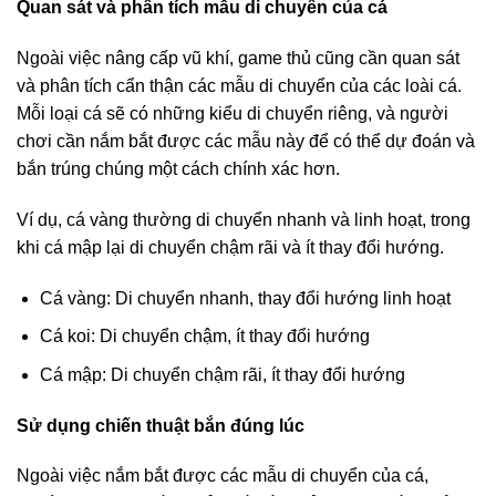
Quan sát và phân tích mẫu di chuyển của cá
Ngoài việc nâng cấp vũ khí, game thủ cũng cần quan sát
và phân tích cẩn thận các mẫu di chuyển của các loài cá.
Mỗi loại cá sẽ có những kiểu di chuyển riêng, và người
chơi cần nắm bắt được các mẫu này để có thể dự đoán và
bắn trúng chúng một cách chính xác hơn.
Ví dụ, cá vàng thường di chuyển nhanh và linh hoạt, trong
khi cá mập lại di chuyển chậm rãi và ít thay đổi hướng.
Cá vàng: Di chuyển nhanh, thay đổi hướng linh hoạt
Cá koi: Di chuyển chậm, ít thay đổi hướng
Cá mập: Di chuyển chậm rãi, ít thay đổi hướng
Sử dụng chiến thuật bắn đúng lúc
Ngoài việc nắm bắt được các mẫu di chuyển của cá,