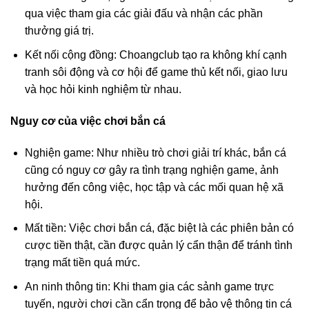
qua việc tham gia các giải đấu và nhận các phần
thưởng giá trị.
Kết nối cộng đồng: Choangclub tạo ra không khí cạnh
tranh sôi động và cơ hội để game thủ kết nối, giao lưu
và học hỏi kinh nghiệm từ nhau.
Nguy cơ của việc chơi bắn cá
Nghiện game: Như nhiều trò chơi giải trí khác, bắn cá
cũng có nguy cơ gây ra tình trạng nghiện game, ảnh
hưởng đến công việc, học tập và các mối quan hệ xã
hội.
Mất tiền: Việc chơi bắn cá, đặc biệt là các phiên bản có
cược tiền thật, cần được quản lý cẩn thận để tránh tình
trạng mất tiền quá mức.
An ninh thông tin: Khi tham gia các sảnh game trực
tuyến, người chơi cần cẩn trọng để bảo vệ thông tin cá