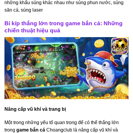
những khẩu súng khác nhau như súng phun nước, súng
săn cá, súng laser
Bí kíp thắng lớn trong game bắn cá: Những
chiến thuật hiệu quả
Nâng cấp vũ khí và trang bị
Một trong những yếu tố quan trọng để có thể thắng lớn
trong
game bắn cá
Choangclub là nâng cấp vũ khí và