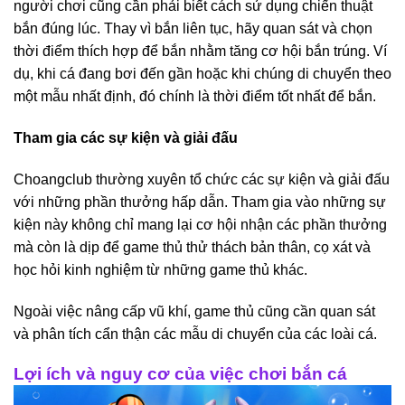
người chơi cũng cần phải biết cách sử dụng chiến thuật
bắn đúng lúc. Thay vì bắn liên tục, hãy quan sát và chọn
thời điểm thích hợp để bắn nhằm tăng cơ hội bắn trúng. Ví
dụ, khi cá đang bơi đến gần hoặc khi chúng di chuyển theo
một mẫu nhất định, đó chính là thời điểm tốt nhất để bắn.
Tham gia các sự kiện và giải đấu
Choangclub thường xuyên tổ chức các sự kiện và giải đấu
với những phần thưởng hấp dẫn. Tham gia vào những sự
kiện này không chỉ mang lại cơ hội nhận các phần thưởng
mà còn là dịp để game thủ thử thách bản thân, cọ xát và
học hỏi kinh nghiệm từ những game thủ khác.
Ngoài việc nâng cấp vũ khí, game thủ cũng cần quan sát
và phân tích cẩn thận các mẫu di chuyển của các loài cá.
Lợi ích và nguy cơ của việc chơi bắn cá