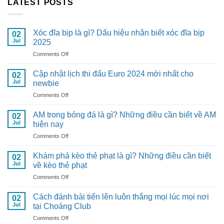
LATEST POSTS
Xóc đĩa bịp là gì? Dấu hiệu nhận biết xóc đĩa bịp
02
Jul
2025
on
Comments Off
Xóc
đĩa
Cập nhật lịch thi đấu Euro 2024 mới nhất cho
02
bịp
Jul
newbie
là
on
Comments Off
gì?
Cập
Dấu
nhật
hiệu
AM trong bóng đá là gì? Những điều cần biết về AM
02
lịch
nhận
Jul
hiện nay
thi
biết
on
Comments Off
đấu
xóc
AM
Euro
đĩa
trong
2024
Khám phá kèo thẻ phạt là gì? Những điều cần biết
bịp
02
bóng
mới
Jul
về kèo thẻ phạt
2025
đá
nhất
on
Comments Off
là
cho
Khám
gì?
newbie
phá
Những
Cách đánh bài tiến lên luôn thắng mọi lúc mọi nơi
02
kèo
điều
Jul
tại Choáng Club
thẻ
cần
on
Comments Off
phạt
biết