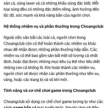
săn cá, súng laser và cả những khẩu súng đặc biệt. Mỗi
loại súng đều có những đặc điểm riêng, ảnh hưởng đến
tốc độ, sức mạnh và khả năng bắn của người chơi.
Hệ thống nhiệm vụ và phần thưởng trong Choangclub
Ngoài việc săn bắt các loài cá, người chơi trong
Choangclub còn có thể hoàn thành các nhiệm vụ khác
nhau để nhận được những phần thưởng hấp dẫn. Các
nhiệm vụ có thể bao gồm săn bắt một số lượng cá nhất
định, hoặc đạt được những mục tiêu cụ thể như tiêu diệt
những con cá khổng lồ. Khi hoàn thành các nhiệm vụ,
người chơi sẽ được nhận các phần thưởng như tiền xu,
vàng, hoặc các trang bị và vũ khí mới.
Tính năng và cơ chế chơi game trong Choangclub
Choangclub sử dụng cơ chế chơi game tương tự như các
sảnh
game bắn cá
trực tuyến khác. Người chơi sẽ điều