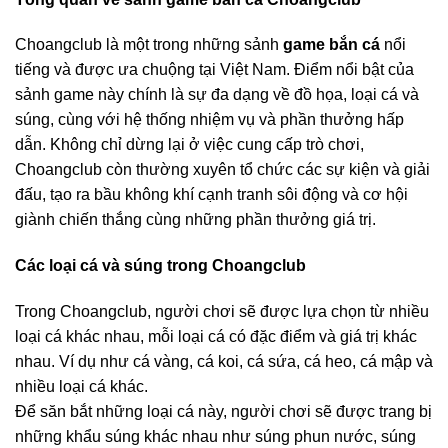
Choangclub là một trong những sảnh
game bắn cá
nổi
tiếng và được ưa chuộng tại Việt Nam. Điểm nổi bật của
sảnh game này chính là sự đa dạng về đồ họa, loại cá và
súng, cùng với hệ thống nhiệm vụ và phần thưởng hấp
dẫn. Không chỉ dừng lại ở việc cung cấp trò chơi,
Choangclub còn thường xuyên tổ chức các sự kiện và giải
đấu, tạo ra bầu không khí cạnh tranh sôi động và cơ hội
giành chiến thắng cùng những phần thưởng giá trị.
Các loại cá và súng trong Choangclub
Trong Choangclub, người chơi sẽ được lựa chọn từ nhiều
loại cá khác nhau, mỗi loại cá có đặc điểm và giá trị khác
nhau. Ví dụ như cá vàng, cá koi, cá sứa, cá heo, cá mập và
nhiều loại cá khác.
Để săn bắt những loại cá này, người chơi sẽ được trang bị
những khẩu súng khác nhau như súng phun nước, súng