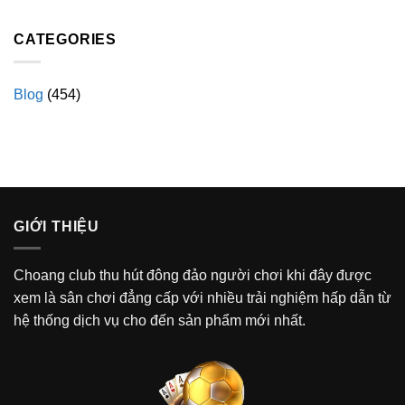
Cách
là
về
đánh
gì?
AM
bài
CATEGORIES
Những
hiện
tiến
điều
nay
lên
cần
luôn
biết
Blog
(454)
thắng
về
mọi
kèo
lúc
thẻ
mọi
phạt
nơi
tại
Choáng
Club
GIỚI THIỆU
Choang club thu hút đông đảo người chơi khi đây được
xem là sân chơi đẳng cấp với nhiều trải nghiệm hấp dẫn từ
hệ thống dịch vụ cho đến sản phẩm mới nhất.