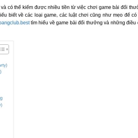
i và có thể kiếm được nhiều tiền từ việc chơi game bài đổi th
iểu biết về các loại game, các luật chơi cũng như mẹo để có
oangclub.best
tìm hiểu về game bài đổi thưởng và những điều
rty)
)
ng
y)