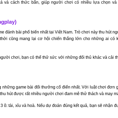
 và cách thức bắn, giúp người chơi có nhiều lựa chọn và t
ngplay)
 đánh bài phổ biến nhất tại Việt Nam. Trò chơi này thu hút n
 thời cũng mang lại cơ hội chiến thắng lớn cho những ai có 
gười chơi, bạn có thể thử sức với những đối thủ khác và cải t
ng những game bài đổi thưởng cổ điển nhất. Với luật chơi đơn 
ã thu hút được rất nhiều người chơi đam mê thử thách và may m
 3 ô: tài, xỉu và hoà. Nếu dự đoán đúng kết quả, bạn sẽ nhận 