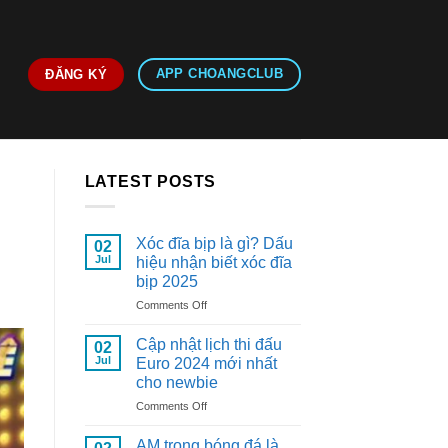
APP CHOANGCLUB
ĐĂNG KÝ
LATEST POSTS
Xóc đĩa bịp là gì? Dấu
02
Jul
hiệu nhận biết xóc đĩa
bịp 2025
on
Comments Off
Xóc
đĩa
Cập nhật lịch thi đấu
02
bịp
Jul
Euro 2024 mới nhất
là
cho newbie
gì?
on
Comments Off
Dấu
Cập
hiệu
nhật
nhận
AM trong bóng đá là