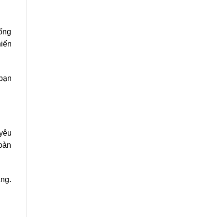
iống
hiến
 bạn
 yêu
toàn
ắng.