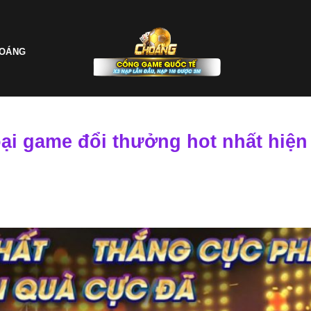
HOÁNG
loại game đổi thưởng hot nhất hiện