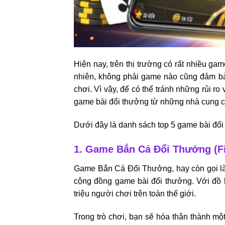
Hiện nay, trên thị trường có rất nhiều ga
nhiên, không phải game nào cũng đảm bảo
chơi. Vì vậy, để có thể tránh những rủi r
game bài đổi thưởng từ những nhà cung c
Dưới đây là danh sách top 5 game bài đổi
1. Game Bắn Cá Đổi Thưởng (Fi
Game Bắn Cá Đổi Thưởng, hay còn gọi là F
cộng đồng game bài đổi thưởng. Với đồ h
triệu người chơi trên toàn thế giới.
Trong trò chơi, bạn sẽ hóa thân thành mộ