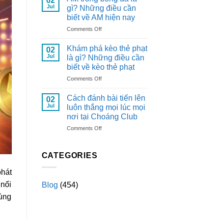
02
lịch
biết
Jul
gì? Những điều cần
thi
xóc
biết về AM hiện nay
đấu
đĩa
on
Comments Off
Euro
bịp
AM
2024
2025
trong
mới
Khám phá kèo thẻ phạt
02
bóng
nhất
Jul
là gì? Những điều cần
đá
cho
biết về kèo thẻ phạt
là
newbie
on
Comments Off
gì?
Khám
Những
phá
điều
Cách đánh bài tiến lên
02
kèo
cần
Jul
luôn thắng mọi lúc mọi
thẻ
biết
nơi tại Choáng Club
phạt
về
on
Comments Off
là
AM
Cách
gì?
hiện
đánh
Những
nay
bài
điều
CATEGORIES
tiến
cần
lên
biết
phát
luôn
về
 nối
Blog
(454)
thắng
kèo
mọi
thẻ
cùng
lúc
phạt
mọi
nơi