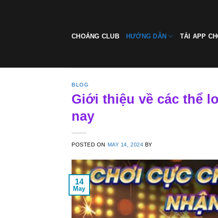
Skip
to
content
CHOÁNG CLUB
HƯỚNG DẪN
TẢI APP C
BLOG
Giới thiệu về các thể 
nay
POSTED ON
MAY 14, 2024
BY
14
May