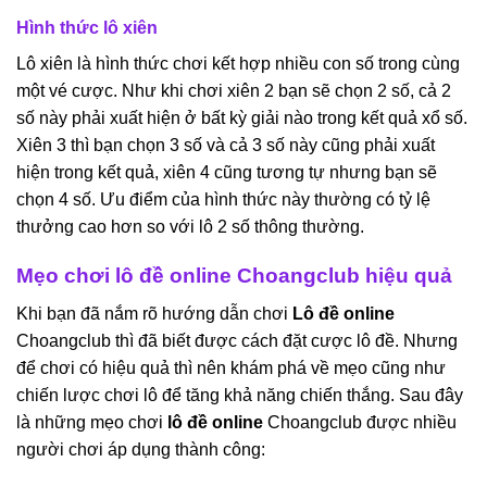
Hình thức lô xiên
Lô xiên là hình thức chơi kết hợp nhiều con số trong cùng
một vé cược. Như khi chơi xiên 2 bạn sẽ chọn 2 số, cả 2
số này phải xuất hiện ở bất kỳ giải nào trong kết quả xổ số.
Xiên 3 thì bạn chọn 3 số và cả 3 số này cũng phải xuất
hiện trong kết quả, xiên 4 cũng tương tự nhưng bạn sẽ
chọn 4 số. Ưu điểm của hình thức này thường có tỷ lệ
thưởng cao hơn so với lô 2 số thông thường.
Mẹo chơi lô đề online Choangclub hiệu quả
Khi bạn đã nắm rõ
hướng dẫn chơi
Lô đề online
Choangclub
thì đã biết được cách đặt cược lô đề. Nhưng
để chơi có hiệu quả thì nên khám phá về mẹo cũng như
chiến lược chơi lô để tăng khả năng chiến thắng. Sau đây
là những mẹo chơi
lô đề online
Choangclub
được nhiều
người chơi áp dụng thành công: