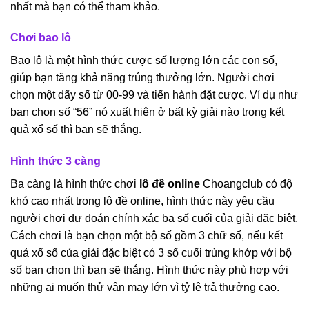
nhất mà bạn có thể tham khảo.
Chơi bao lô
Bao lô là một hình thức cược số lượng lớn các con số,
giúp bạn tăng khả năng trúng thưởng lớn. Người chơi
chọn một dãy số từ 00-99 và tiến hành đặt cược. Ví dụ như
bạn chọn số “56” nó xuất hiện ở bất kỳ giải nào trong kết
quả xổ số thì bạn sẽ thắng.
Hình thức 3 càng
Ba càng là hình thức chơi
lô đề online
Choangclub
có độ
khó cao nhất trong lô đề online, hình thức này yêu cầu
người chơi dự đoán chính xác ba số cuối của giải đặc biệt.
Cách chơi là bạn chọn một bộ số gồm 3 chữ số, nếu kết
quả xổ số của giải đặc biệt có 3 số cuối trùng khớp với bộ
số bạn chọn thì bạn sẽ thắng. Hình thức này phù hợp với
những ai muốn thử vận may lớn vì tỷ lệ trả thưởng cao.