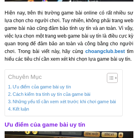
Hiện nay, trên thị trường game bài online có rất nhiều sự
lựa chọn cho người chơi. Tuy nhiên, không phải trang web
game bài nào cũng đảm bảo tính uy tín và an toàn. Vì vậy,
việc lựa chọn một trang web game bài uy tín là điều cực kỳ
quan trọng để đảm bảo an toàn và công bằng cho người
chơi. Trong bài viết này, hãy cùng
choangclub.best
tìm
hiểu các tiêu chí cần xem xét khi chọn lựa game bài uy tín.
Chuyên Mục
Ưu điểm của game bài uy tín
Cách kiểm tra tính uy tín của game bài
Những yếu tố cần xem xét trước khi chơi game bài
Kết luận
Ưu điểm của game bài uy tín