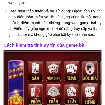
web uy tín.
Giao diện thân thiện và dễ sử dụng: Ngoài tính uy tín,
giao diện thân thiện và dễ sử dụng cũng là một trong
những điểm mạnh của những trang web game bài uy
tín. Điều này giúp người chơi dễ dàng truy cập và tham
gia trò chơi mà không gặp phải bất kỳ khó khăn nào.
Cách kiểm tra tính uy tín của game bài