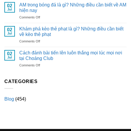
nhật
hiệu
AM trong bóng đá là gì? Những điều cần biết về AM
02
lịch
nhận
Jul
hiện nay
thi
biết
on
Comments Off
đấu
xóc
AM
Euro
đĩa
trong
2024
Khám phá kèo thẻ phạt là gì? Những điều cần biết
bịp
02
bóng
mới
Jul
về kèo thẻ phạt
2025
đá
nhất
on
Comments Off
là
cho
Khám
gì?
newbie
phá
Những
Cách đánh bài tiến lên luôn thắng mọi lúc mọi nơi
02
kèo
điều
Jul
tại Choáng Club
thẻ
cần
on
Comments Off
phạt
biết
Cách
là
về
đánh
gì?
AM
bài
CATEGORIES
Những
hiện
tiến
điều
nay
lên
cần
luôn
biết
Blog
(454)
thắng
về
mọi
kèo
lúc
thẻ
mọi
phạt
nơi
tại
Choáng