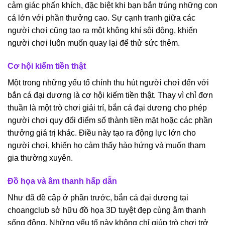
cảm giác phấn khích, đặc biệt khi bạn bắn trúng những con
cá lớn với phần thưởng cao. Sự cạnh tranh giữa các
người chơi cũng tạo ra một không khí sôi động, khiến
người chơi luôn muốn quay lại để thử sức thêm.
Cơ hội kiếm tiền thật
Một trong những yếu tố chính thu hút người chơi đến với
bắn cá đại dương là cơ hội kiếm tiền thật. Thay vì chỉ đơn
thuần là một trò chơi giải trí, bắn cá đại dương cho phép
người chơi quy đổi điểm số thành tiền mặt hoặc các phần
thưởng giá trị khác. Điều này tạo ra động lực lớn cho
người chơi, khiến họ cảm thấy hào hứng và muốn tham
gia thường xuyên.
Đồ họa và âm thanh hấp dẫn
Như đã đề cập ở phần trước, bắn cá đại dương tại
choangclub sở hữu đồ họa 3D tuyệt đẹp cùng âm thanh
sống động. Những yếu tố này không chỉ giúp trò chơi trở