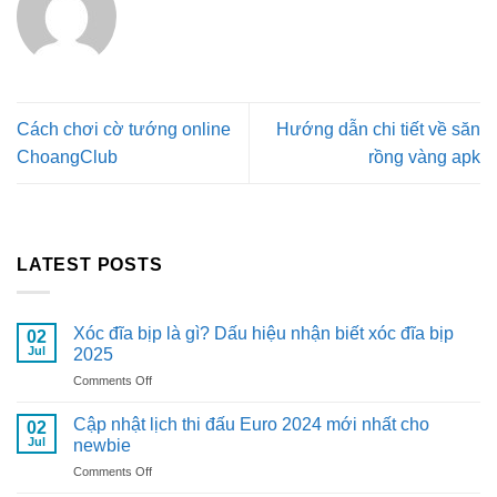
Cách chơi cờ tướng online
Hướng dẫn chi tiết về săn
ChoangClub
rồng vàng apk
LATEST POSTS
Xóc đĩa bịp là gì? Dấu hiệu nhận biết xóc đĩa bịp
02
Jul
2025
on
Comments Off
Xóc
đĩa
Cập nhật lịch thi đấu Euro 2024 mới nhất cho
02
bịp
Jul
newbie
là
on
Comments Off
gì?
Cập
Dấu