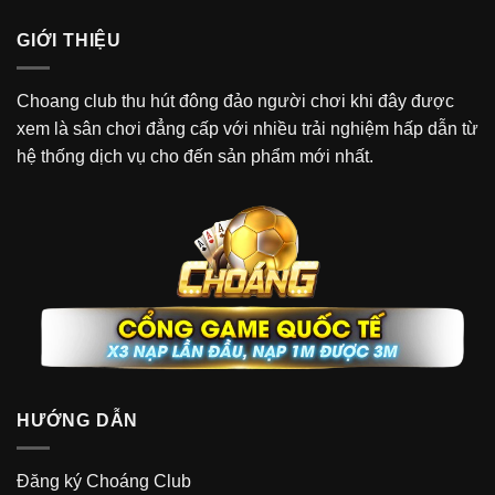
Club
GIỚI THIỆU
Choang club thu hút đông đảo người chơi khi đây được
xem là sân chơi đẳng cấp với nhiều trải nghiệm hấp dẫn từ
hệ thống dịch vụ cho đến sản phẩm mới nhất.
HƯỚNG DẪN
Đăng ký Choáng Club