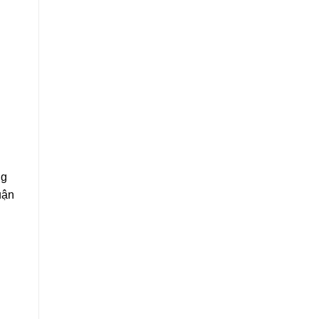
ng
uận