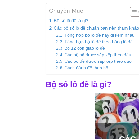
Chuyên Mục
Bộ số lô đề là gì?
Các bộ số lô đề chuẩn bạn nên tham khả
Tổng hợp bộ lô đề hay đi kèm nhau
Tổng hợp bộ lô đề theo bóng lô đề
Bộ 12 con giáp lô đề
Các bộ số được sắp xếp theo đầu
Các bộ đề được sắp xếp theo đuôi
Cách đánh đề theo bộ
Bộ số lô đề là gì?