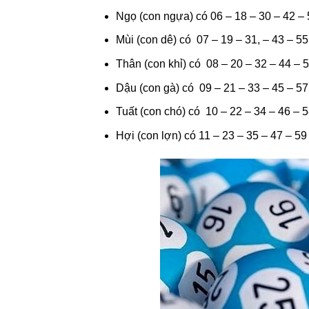
Ngọ (con ngựa) có 06 – 18 – 30 – 42 – 
Mùi (con dê) có 07 – 19 – 31, – 43 – 55
Thân (con khỉ) có 08 – 20 – 32 – 44 – 5
Dậu (con gà) có 09 – 21 – 33 – 45 – 57
Tuất (con chó) có 10 – 22 – 34 – 46 – 5
Hợi (con lợn) có 11 – 23 – 35 – 47 – 59