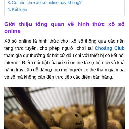
Có nên chơi xổ số online hay không?
Kết luận
Giới thiệu tổng quan về hình thức xổ số
online
Xổ số online là hình thức chơi xổ số thông qua các nền
tảng trực tuyến, cho phép người chơi tại
Choáng Club
tham gia dự thưởng từ bất cứ đâu chỉ với thiết bị có kết nối
internet. Điểm nổi bật của xổ số online là sự tiện lợi và khả
năng truy cập dễ dàng,giúp mọi người có thể tham gia mua
vé số mà không cần đến trực tiếp các điểm bán hàng.