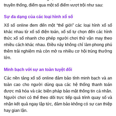
truyền thống, điểm qua một số điểm vượt trội như sau:
Sự đa dạng của các loại hình xổ số
Xổ số online đem đến một “thế giới” các loại hình xổ số
khác nhau từ xổ số điện toán, xổ số tự chọn đến các hình
thức xổ số nhanh cho phép người chơi thử vận may theo
nhiều cách khác nhau. Điều này không chỉ làm phong phú
thêm trải nghiệm mà còn mở ra nhiều cơ hội trúng thưởng
lớn.
Minh bạch với sự an toàn tuyệt đối
Các nền tảng xổ số online đảm bảo tính minh bạch và an
toàn cao cho người dùng qua các hệ thống thanh toán
được mã hóa và các biện pháp bảo mật thông tin cá nhân.
Người chơi có thể theo dõi trực tiếp quá trình quay số và
nhận kết quả ngay lập tức, đảm bảo không có sự can thiệp
hay gian lận.