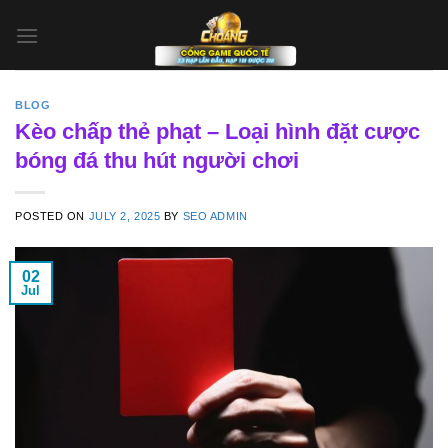
Skip
to
content
BLOG
Kèo chấp thẻ phạt – Loại hình đặt cược
bóng đá thu hút người chơi
POSTED ON
JULY 2, 2025
BY
SEO ADMIN
02
Jul