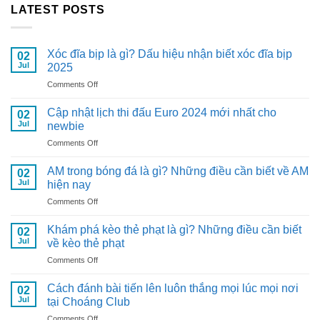
LATEST POSTS
Xóc đĩa bịp là gì? Dấu hiệu nhận biết xóc đĩa bịp
02
Jul
2025
on
Comments Off
Xóc
đĩa
Cập nhật lịch thi đấu Euro 2024 mới nhất cho
02
bịp
Jul
newbie
là
on
Comments Off
gì?
Cập
Dấu
nhật
hiệu
AM trong bóng đá là gì? Những điều cần biết về AM
02
lịch
nhận
Jul
hiện nay
thi
biết
on
Comments Off
đấu
xóc
AM
Euro
đĩa
trong
2024
Khám phá kèo thẻ phạt là gì? Những điều cần biết
bịp
02
bóng
mới
Jul
về kèo thẻ phạt
2025
đá
nhất
on
Comments Off
là
cho
Khám
gì?
newbie
phá
Những
Cách đánh bài tiến lên luôn thắng mọi lúc mọi nơi
02
kèo
điều
Jul
tại Choáng Club
thẻ
cần
on
Comments Off
phạt