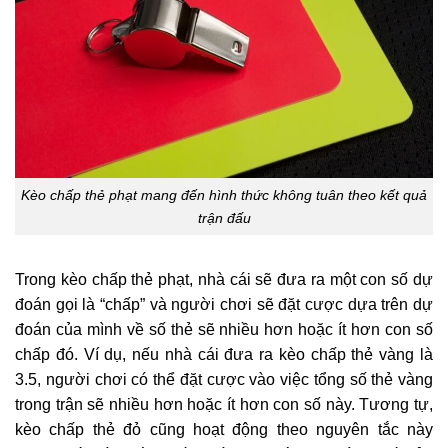
Kèo chấp thẻ phạt mang đến hình thức không tuân theo kết quả
trận đấu
Trong kèo chấp thẻ phạt, nhà cái sẽ đưa ra một con số dự
đoán gọi là “chấp” và người chơi sẽ đặt cược dựa trên dự
đoán của mình về số thẻ sẽ nhiều hơn hoặc ít hơn con số
chấp đó. Ví dụ, nếu nhà cái đưa ra kèo chấp thẻ vàng là
3.5, người chơi có thể đặt cược vào việc tổng số thẻ vàng
trong trận sẽ nhiều hơn hoặc ít hơn con số này. Tương tự,
kèo chấp thẻ đỏ cũng hoạt động theo nguyên tắc này